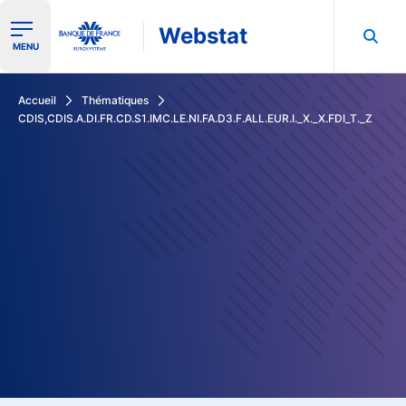
Webstat
Ouvrir le menu de navigation
MENU
Rechercher dans les données de la Banque de France
Accueil
Thématiques
CDIS,CDIS.A.DI.FR.CD.S1.IMC.LE.NI.FA.D3.F.ALL.EUR.I._X._X.FDI_T._Z