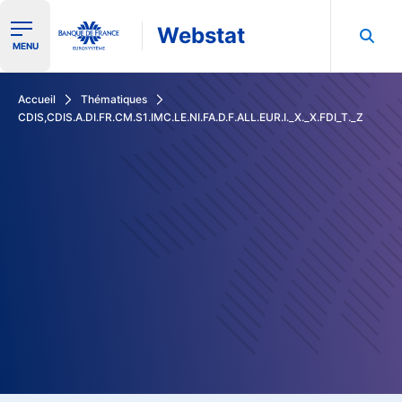
Webstat
Ouvrir le menu de navigation
MENU
Rechercher dans les données de la Banque de France
Accueil
Thématiques
CDIS,CDIS.A.DI.FR.CM.S1.IMC.LE.NI.FA.D.F.ALL.EUR.I._X._X.FDI_T._Z