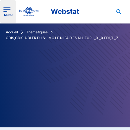
Webstat
Ouvrir le menu de navigation
MENU
Rechercher dans les données de la Banque de France
Accueil
Thématiques
CDIS,CDIS.A.DI.FR.DJ.S1.IMC.LE.NI.FA.D.F5.ALL.EUR.I._X._X.FDI_T._Z