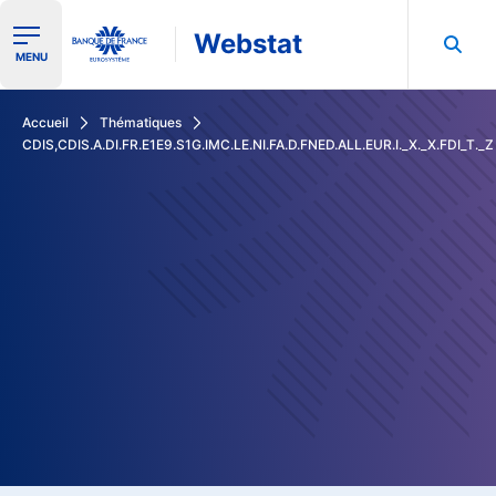
Webstat
Ouvrir le menu de navigation
MENU
Rechercher dans les données de la Banque de France
Accueil
Thématiques
CDIS,CDIS.A.DI.FR.E1E9.S1G.IMC.LE.NI.FA.D.FNED.ALL.EUR.I._X._X.FDI_T._Z