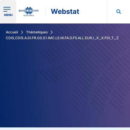
Webstat
Ouvrir le menu de navigation
MENU
Rechercher dans les données de la Banque de France
Accueil
Thématiques
CDIS,CDIS.A.DI.FR.GS.S1.IMC.LE.NI.FA.D.F5.ALL.EUR.I._X._X.FDI_T._Z