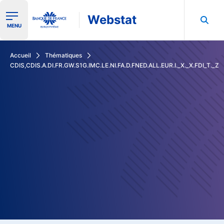
Webstat
Ouvrir le menu de navigation
MENU
Rechercher dans les données de la Banque de France
Accueil
Thématiques
CDIS,CDIS.A.DI.FR.GW.S1G.IMC.LE.NI.FA.D.FNED.ALL.EUR.I._X._X.FDI_T._Z