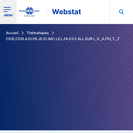
Webstat
Ouvrir le menu de navigation
MENU
Rechercher dans les données de la Banque de France
Accueil
Thématiques
CDIS,CDIS.A.DI.FR.JE.S1.IMC.LE.L.FA.D3.F.ALL.EUR.I._X._X.FDI_T._Z