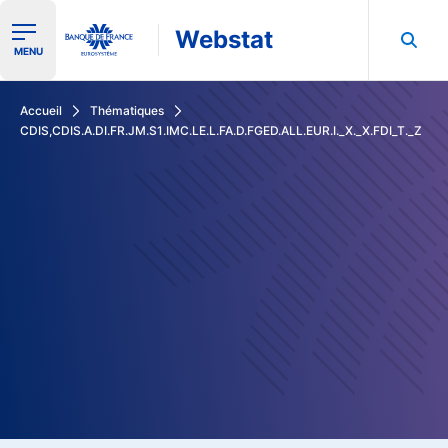
Webstat
Ouvrir le menu de navigation
MENU
Rechercher dans les données de la Banque de France
Accueil
Thématiques
CDIS,CDIS.A.DI.FR.JM.S1.IMC.LE.L.FA.D.FGED.ALL.EUR.I._X._X.FDI_T._Z