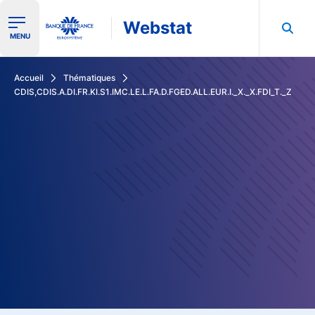
Webstat
Ouvrir le menu de navigation
MENU
Rechercher dans les données de la Banque de France
Accueil
Thématiques
CDIS,CDIS.A.DI.FR.KI.S1.IMC.LE.L.FA.D.FGED.ALL.EUR.I._X._X.FDI_T._Z