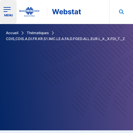
Webstat
Ouvrir le menu de navigation
MENU
Rechercher dans les données de la Banque de France
Accueil
Thématiques
CDIS,CDIS.A.DI.FR.KR.S1.IMC.LE.A.FA.D.FGED.ALL.EUR.I._X._X.FDI_T._Z