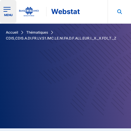
Webstat
Ouvrir le menu de navigation
MENU
Rechercher dans les données de la Banque de France
Accueil
Thématiques
CDIS,CDIS.A.DI.FR.LV.S1.IMC.LE.NI.FA.D.F.ALL.EUR.I._X._X.FDI_T._Z