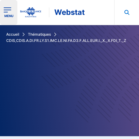
Webstat
Ouvrir le menu de navigation
MENU
Rechercher dans les données de la Banque de France
Accueil
Thématiques
CDIS,CDIS.A.DI.FR.LY.S1.IMC.LE.NI.FA.D3.F.ALL.EUR.I._X._X.FDI_T._Z