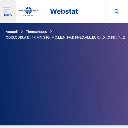
Webstat
Ouvrir le menu de navigation
MENU
Rechercher dans les données de la Banque de France
Accueil
Thématiques
CDIS,CDIS.A.DI.FR.MN.S1G.IMC.LE.NI.FA.D.FNED.ALL.EUR.I._X._X.FDI_T._Z