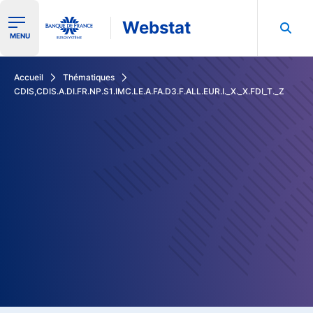
Webstat
Ouvrir le menu de navigation
MENU
Rechercher dans les données de la Banque de France
Accueil
Thématiques
CDIS,CDIS.A.DI.FR.NP.S1.IMC.LE.A.FA.D3.F.ALL.EUR.I._X._X.FDI_T._Z