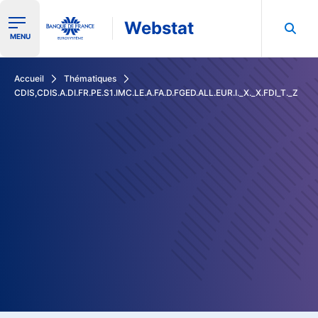
Webstat
Ouvrir le menu de navigation
MENU
Rechercher dans les données de la Banque de France
Accueil
Thématiques
CDIS,CDIS.A.DI.FR.PE.S1.IMC.LE.A.FA.D.FGED.ALL.EUR.I._X._X.FDI_T._Z