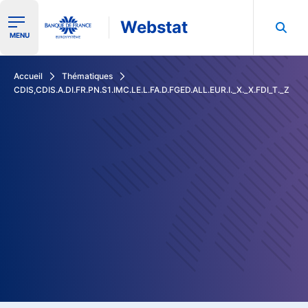
Webstat
Ouvrir le menu de navigation
MENU
Rechercher dans les données de la Banque de France
Accueil
Thématiques
CDIS,CDIS.A.DI.FR.PN.S1.IMC.LE.L.FA.D.FGED.ALL.EUR.I._X._X.FDI_T._Z