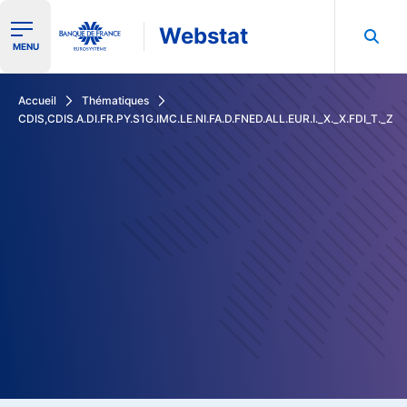
Webstat
Ouvrir le menu de navigation
MENU
Rechercher dans les données de la Banque de France
Accueil
Thématiques
CDIS,CDIS.A.DI.FR.PY.S1G.IMC.LE.NI.FA.D.FNED.ALL.EUR.I._X._X.FDI_T._Z