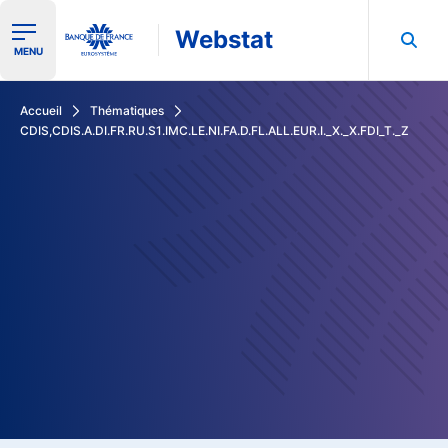
Webstat
Ouvrir le menu de navigation
MENU
Rechercher dans les données de la Banque de France
Accueil
Thématiques
CDIS,CDIS.A.DI.FR.RU.S1.IMC.LE.NI.FA.D.FL.ALL.EUR.I._X._X.FDI_T._Z