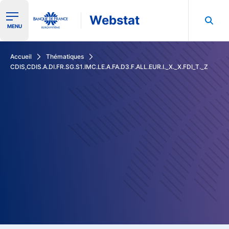
Webstat
Ouvrir le menu de navigation
MENU
Rechercher dans les données de la Banque de France
Accueil
Thématiques
CDIS,CDIS.A.DI.FR.SG.S1.IMC.LE.A.FA.D3.F.ALL.EUR.I._X._X.FDI_T._Z