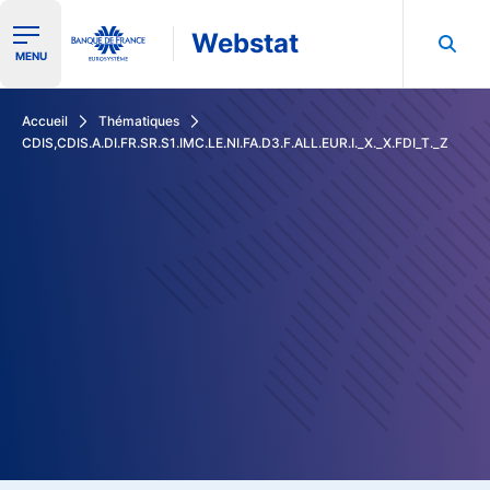
Webstat
Ouvrir le menu de navigation
MENU
Rechercher dans les données de la Banque de France
Accueil
Thématiques
CDIS,CDIS.A.DI.FR.SR.S1.IMC.LE.NI.FA.D3.F.ALL.EUR.I._X._X.FDI_T._Z