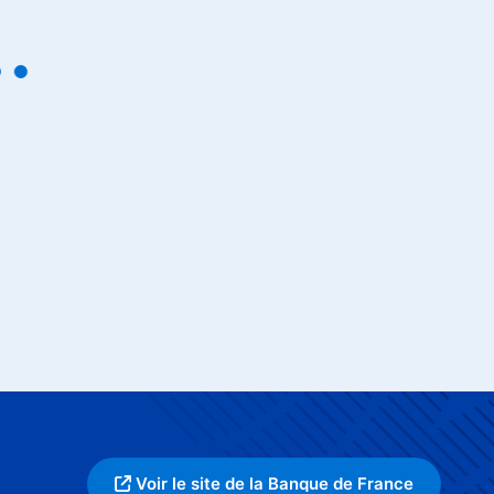
Voir le site de la Banque de France