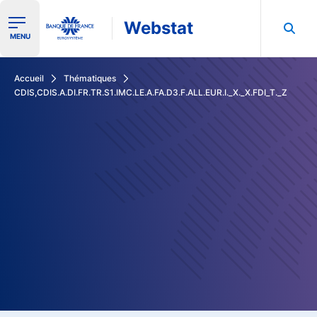
Webstat
Ouvrir le menu de navigation
MENU
Rechercher dans les données de la Banque de France
Accueil
Thématiques
CDIS,CDIS.A.DI.FR.TR.S1.IMC.LE.A.FA.D3.F.ALL.EUR.I._X._X.FDI_T._Z