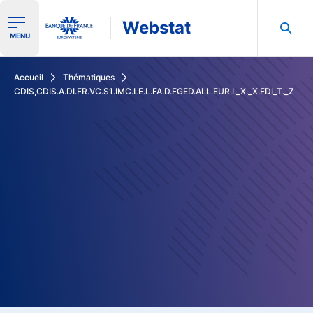
Webstat
Ouvrir le menu de navigation
MENU
Rechercher dans les données de la Banque de France
Accueil
Thématiques
CDIS,CDIS.A.DI.FR.VC.S1.IMC.LE.L.FA.D.FGED.ALL.EUR.I._X._X.FDI_T._Z