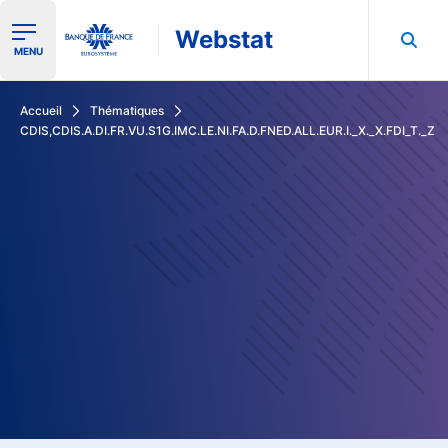
Webstat
Ouvrir le menu de navigation
MENU
Rechercher dans les données de la Banque de France
Accueil
Thématiques
CDIS,CDIS.A.DI.FR.VU.S1G.IMC.LE.NI.FA.D.FNED.ALL.EUR.I._X._X.FDI_T._Z