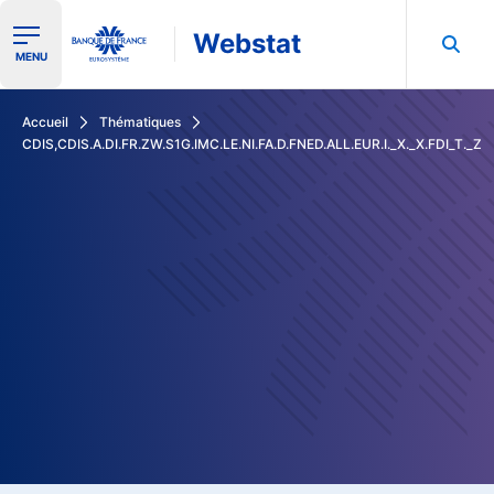
Webstat
Ouvrir le menu de navigation
MENU
Rechercher dans les données de la Banque de France
Accueil
Thématiques
CDIS,CDIS.A.DI.FR.ZW.S1G.IMC.LE.NI.FA.D.FNED.ALL.EUR.I._X._X.FDI_T._Z