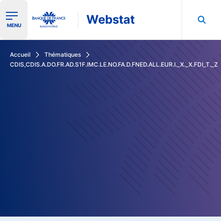
Webstat
Ouvrir le menu de navigation
MENU
Rechercher dans les données de la Banque de France
Accueil
Thématiques
CDIS,CDIS.A.DO.FR.AD.S1F.IMC.LE.NO.FA.D.FNED.ALL.EUR.I._X._X.FDI_T._Z