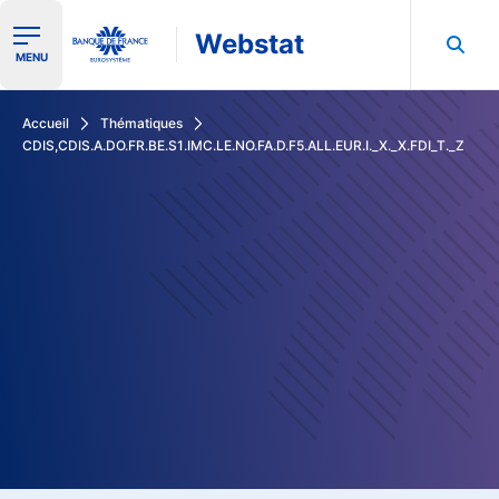
Webstat
Ouvrir le menu de navigation
MENU
Rechercher dans les données de la Banque de France
Accueil
Thématiques
CDIS,CDIS.A.DO.FR.BE.S1.IMC.LE.NO.FA.D.F5.ALL.EUR.I._X._X.FDI_T._Z