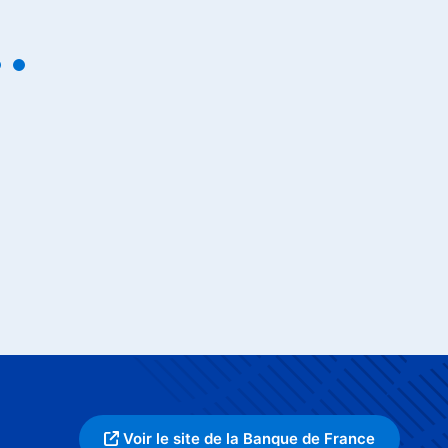
Voir le site de la Banque de France