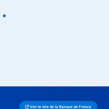
Voir le site de la Banque de France