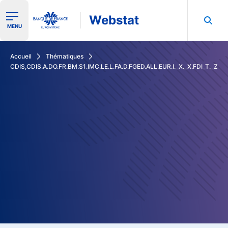
Webstat
Ouvrir le menu de navigation
MENU
Rechercher dans les données de la Banque de France
Accueil
Thématiques
CDIS,CDIS.A.DO.FR.BM.S1.IMC.LE.L.FA.D.FGED.ALL.EUR.I._X._X.FDI_T._Z