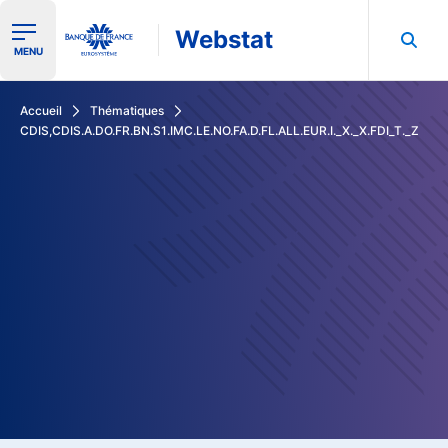
Webstat
Ouvrir le menu de navigation
MENU
Rechercher dans les données de la Banque de France
Accueil
Thématiques
CDIS,CDIS.A.DO.FR.BN.S1.IMC.LE.NO.FA.D.FL.ALL.EUR.I._X._X.FDI_T._Z