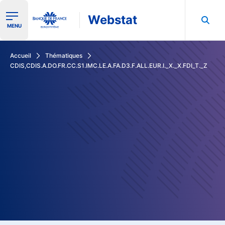
Webstat
Ouvrir le menu de navigation
MENU
Rechercher dans les données de la Banque de France
Accueil
Thématiques
CDIS,CDIS.A.DO.FR.CC.S1.IMC.LE.A.FA.D3.F.ALL.EUR.I._X._X.FDI_T._Z