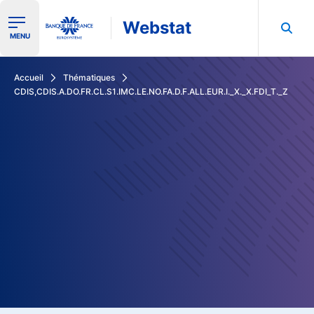
Webstat
Ouvrir le menu de navigation
MENU
Rechercher dans les données de la Banque de France
Accueil
Thématiques
CDIS,CDIS.A.DO.FR.CL.S1.IMC.LE.NO.FA.D.F.ALL.EUR.I._X._X.FDI_T._Z