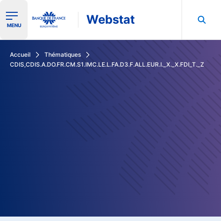
Webstat
Ouvrir le menu de navigation
MENU
Rechercher dans les données de la Banque de France
Accueil
Thématiques
CDIS,CDIS.A.DO.FR.CM.S1.IMC.LE.L.FA.D3.F.ALL.EUR.I._X._X.FDI_T._Z