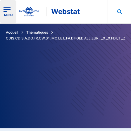
Webstat
Ouvrir le menu de navigation
MENU
Rechercher dans les données de la Banque de France
Accueil
Thématiques
CDIS,CDIS.A.DO.FR.CW.S1.IMC.LE.L.FA.D.FGED.ALL.EUR.I._X._X.FDI_T._Z