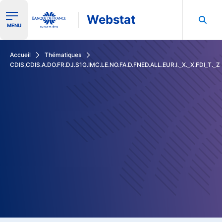
Webstat
Ouvrir le menu de navigation
MENU
Rechercher dans les données de la Banque de France
Accueil
Thématiques
CDIS,CDIS.A.DO.FR.DJ.S1G.IMC.LE.NO.FA.D.FNED.ALL.EUR.I._X._X.FDI_T._Z