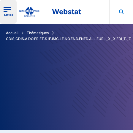
Webstat
Ouvrir le menu de navigation
MENU
Rechercher dans les données de la Banque de France
Accueil
Thématiques
CDIS,CDIS.A.DO.FR.ET.S1F.IMC.LE.NO.FA.D.FNED.ALL.EUR.I._X._X.FDI_T._Z