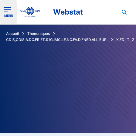
Webstat
Ouvrir le menu de navigation
MENU
Rechercher dans les données de la Banque de France
Accueil
Thématiques
CDIS,CDIS.A.DO.FR.ET.S1G.IMC.LE.NO.FA.D.FNED.ALL.EUR.I._X._X.FDI_T._Z