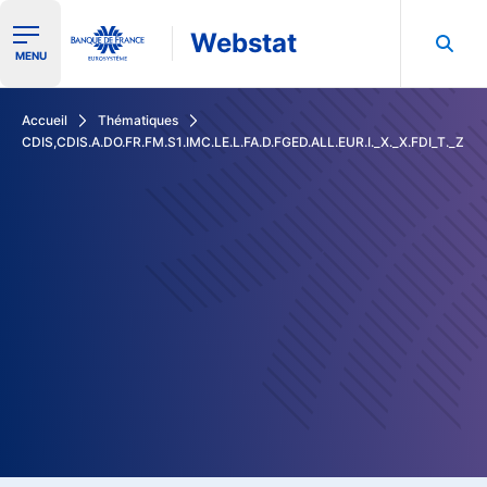
Webstat
Ouvrir le menu de navigation
MENU
Rechercher dans les données de la Banque de France
Accueil
Thématiques
CDIS,CDIS.A.DO.FR.FM.S1.IMC.LE.L.FA.D.FGED.ALL.EUR.I._X._X.FDI_T._Z