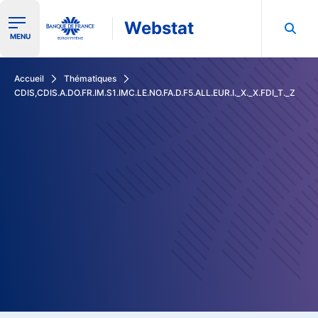
Webstat
Ouvrir le menu de navigation
MENU
Rechercher dans les données de la Banque de France
Accueil
Thématiques
CDIS,CDIS.A.DO.FR.IM.S1.IMC.LE.NO.FA.D.F5.ALL.EUR.I._X._X.FDI_T._Z