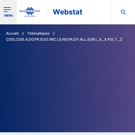
Webstat
Ouvrir le menu de navigation
MENU
Rechercher dans les données de la Banque de France
Accueil
Thématiques
CDIS,CDIS.A.DO.FR.IO.S1.IMC.LE.NO.FA.D.F.ALL.EUR.I._X._X.FDI_T._Z