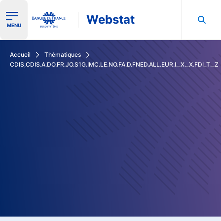
Webstat
Ouvrir le menu de navigation
MENU
Rechercher dans les données de la Banque de France
Accueil
Thématiques
CDIS,CDIS.A.DO.FR.JO.S1G.IMC.LE.NO.FA.D.FNED.ALL.EUR.I._X._X.FDI_T._Z