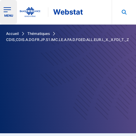
Webstat
Ouvrir le menu de navigation
MENU
Rechercher dans les données de la Banque de France
Accueil
Thématiques
CDIS,CDIS.A.DO.FR.JP.S1.IMC.LE.A.FA.D.FGED.ALL.EUR.I._X._X.FDI_T._Z