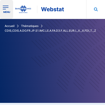
Webstat
Ouvrir le menu de navigation
MENU
Rechercher dans les données de la Banque de France
Accueil
Thématiques
CDIS,CDIS.A.DO.FR.JP.S1.IMC.LE.A.FA.D3.F.ALL.EUR.I._X._X.FDI_T._Z