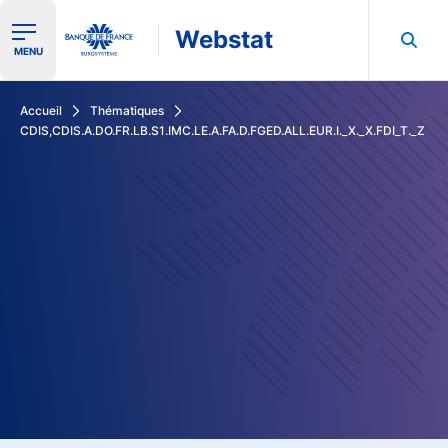
Webstat
Ouvrir le menu de navigation
MENU
Rechercher dans les données de la Banque de France
Accueil
Thématiques
CDIS,CDIS.A.DO.FR.LB.S1.IMC.LE.A.FA.D.FGED.ALL.EUR.I._X._X.FDI_T._Z