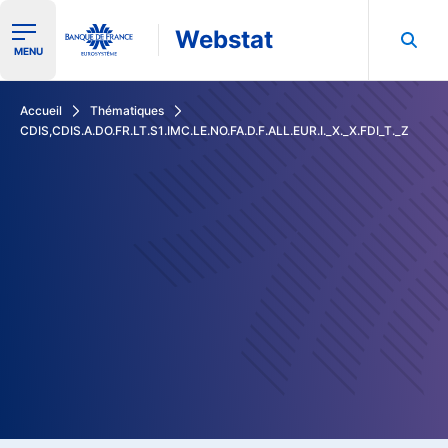
Webstat
Ouvrir le menu de navigation
MENU
Rechercher dans les données de la Banque de France
Accueil
Thématiques
CDIS,CDIS.A.DO.FR.LT.S1.IMC.LE.NO.FA.D.F.ALL.EUR.I._X._X.FDI_T._Z