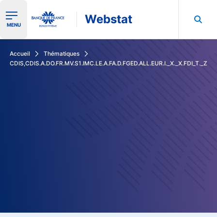
Webstat
Ouvrir le menu de navigation
MENU
Rechercher dans les données de la Banque de France
Accueil
Thématiques
CDIS,CDIS.A.DO.FR.MV.S1.IMC.LE.A.FA.D.FGED.ALL.EUR.I._X._X.FDI_T._Z