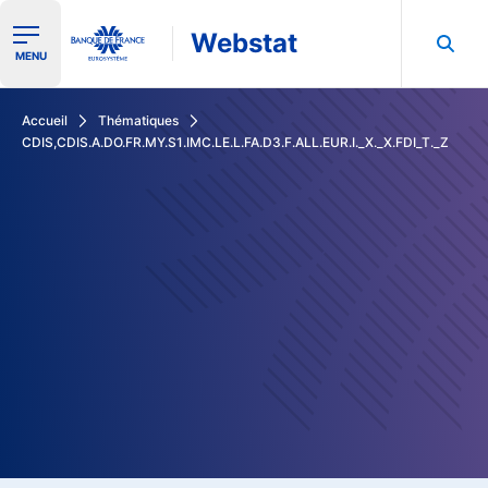
Webstat
Ouvrir le menu de navigation
MENU
Rechercher dans les données de la Banque de France
Accueil
Thématiques
CDIS,CDIS.A.DO.FR.MY.S1.IMC.LE.L.FA.D3.F.ALL.EUR.I._X._X.FDI_T._Z