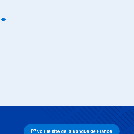
Voir le site de la Banque de France