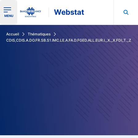
Webstat
Ouvrir le menu de navigation
MENU
Rechercher dans les données de la Banque de France
Accueil
Thématiques
CDIS,CDIS.A.DO.FR.SB.S1.IMC.LE.A.FA.D.FGED.ALL.EUR.I._X._X.FDI_T._Z